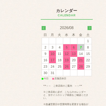
2026/08
日
月
火
水
木
金
土
1
2
3
4
5
6
7
8
9
10
11
12
13
14
15
16
17
18
19
20
21
22
23
24
25
26
27
28
29
30
31
■
■
今日
店舗店休日
**～～ ご来店前のご案内 ～～**
※ご来店前に必ず、こちらのカレンダー
と、当サイトのトップ画面をご確認くださ
い。
※急遽営業日や営業時間を変更する場合が