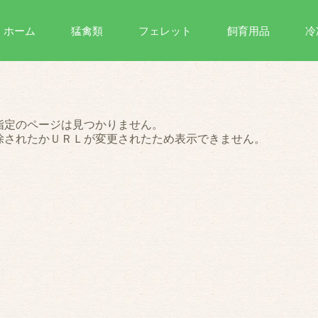
ホーム
猛禽類
フェレット
飼育用品
冷
指定のページは見つかりません。
除されたかＵＲＬが変更されたため表示できません。