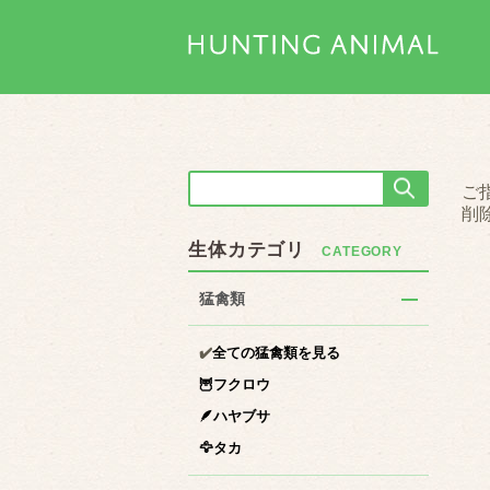
ご
削
生体カテゴリ
猛禽類
✔️
全ての猛禽類を見る
🦉フクロウ
🪶ハヤブサ
🦅タカ