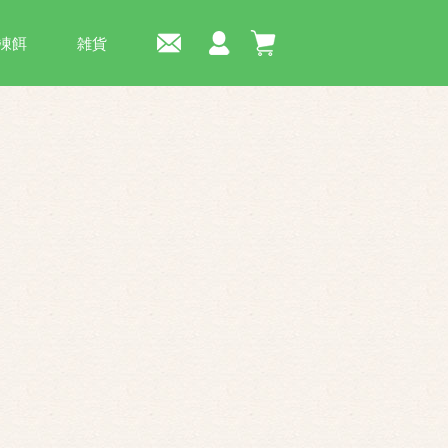
凍餌
雑貨