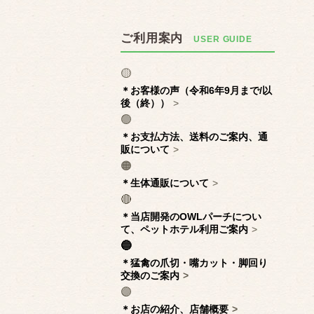
ご利用案内
🟡
＊お客様の声（令和6年9月まで/以
後（終））
🟢
＊お支払方法、送料のご案内、通
販について
🟠
＊生体通販について
🔴
＊当店開発のOWLパーチについ
て、ペットホテル利用ご案内
🔵
＊猛禽の爪切・嘴カット・脚回り
交換のご案内
🟣
＊お店の紹介、店舗概要