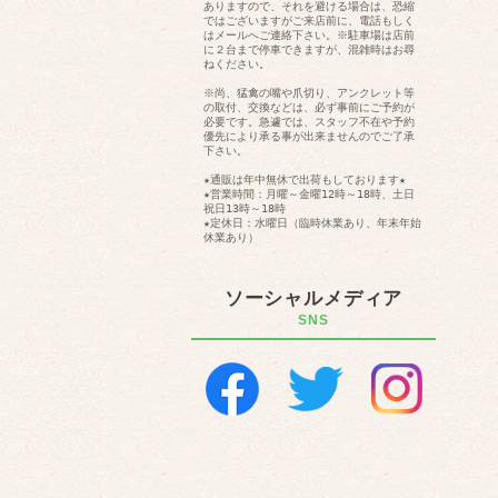
ありますので、それを避ける場合は、恐縮
ではございますがご来店前に、電話もしく
はメールへご連絡下さい。※駐車場は店前
に２台まで停車できますが、混雑時はお尋
ねください。
※尚、猛禽の嘴や爪切り、アンクレット等
の取付、交換などは、必ず事前にご予約が
必要です。急遽では、スタッフ不在や予約
優先により承る事が出来ませんのでご了承
下さい。
★通販は年中無休で出荷もしております★
★営業時間：月曜～金曜12時～18時、土日
祝日13時～18時
★定休日：水曜日（臨時休業あり、年末年始
休業あり）
ソーシャルメディア