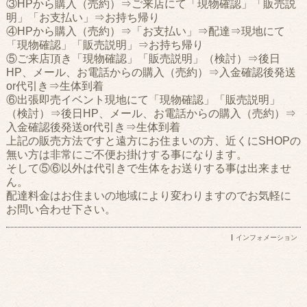
③HPから購入（売約）⇒ご来店にて「現物確認」「販売説
明」「お支払い」⇒お持ち帰り
④HPから購入（売約）⇒「お支払い」⇒配達⇒現地にて
「現物確認」「販売説明」⇒お持ち帰り
⑤ご来店頂き「現物確認」「販売説明」（検討）⇒後日
HP、メール、お電話からの購入（売約）⇒入金確認後発送
or代引き⇒生体到着
⑥出張即売イベント現地にて「現物確認」「販売説明」
（検討）⇒後日HP、メール、お電話からの購入（売約）⇒
入金確認後発送or代引き⇒生体到着
上記の販売方法ですと遠方にお住まいの方、近くにSHOPの
無い方は非常にご不便お掛けする事になります。
そして⑤⑥以外は代引きで生体をお送りする事は出来ませ
ん。
配達料金はお住まいの地域により変わりますのでお気軽に
お問い合わせ下さい。
インフォメーション