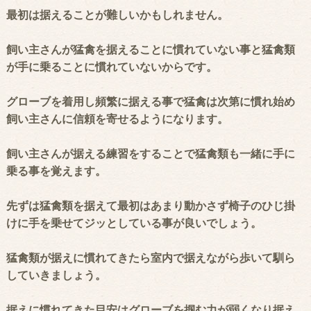
最初は据えることが難しいかもしれません。
飼い主さんが猛禽を据えることに慣れていない事と猛禽類
が手に乗ることに慣れていないからです。
グローブを着用し頻繁に据える事で猛禽は次第に慣れ始め
飼い主さんに信頼を寄せるようになります。
飼い主さんが据える練習をすることで猛禽類も一緒に手に
乗る事を覚えます。
先ずは猛禽類を据えて最初はあまり動かさず椅子のひじ掛
けに手を乗せてジッとしている事が良いでしょう。
猛禽類が据えに慣れてきたら室内で据えながら歩いて馴ら
していきましょう。
据えに慣れてきた目安はグローブを掴む力が弱くなり据え