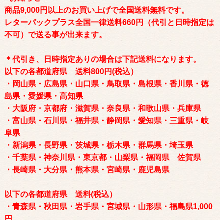
商品9,000円以上のお買い上げで全国送料無料です。
レターパックプラス全国一律送料660円（代引と日時指定は
不可）で送る事が出来ます。
＊代引き、日時指定ありの場合は下記送料になります。
以下の各都道府県 送料800円(税込）
・岡山県・広島県・山口県・鳥取県・島根県・香川県・徳
島県・愛媛県・高知県
・大阪府・京都府・滋賀県・奈良県・和歌山県・兵庫県
・富山県・石川県・福井県・静岡県・愛知県・三重県・岐
阜県
・新潟県・長野県・茨城県・栃木県・群馬県・埼玉県
・千葉県・神奈川県・東京都・山梨県・福岡県 佐賀県
・長崎県・大分県・熊本県・宮崎県・鹿児島県
以下の各都道府県 送料(税込）
・青森県・秋田県・岩手県・宮城県・山形県・福島県1,000
円