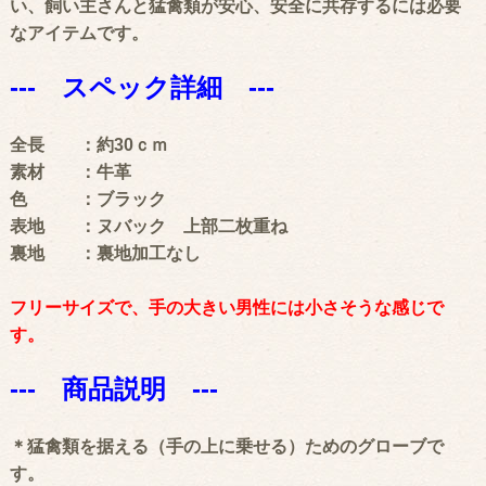
い、飼い主さんと猛禽類が安心、安全に共存するには必要
なアイテムです。
--- スペック詳細 ---
全長 ：約30ｃｍ
素材 ：牛革
色 ：ブラック
表地 ：ヌバック 上部二枚重ね
裏地 ：裏地加工なし
フリーサイズで、手の大きい男性には小さそうな感じで
す。
--- 商品説明 ---
＊猛禽類を据える（手の上に乗せる）ためのグローブで
す。