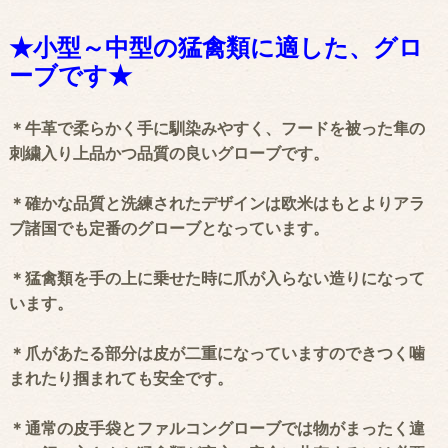
★小型～中型の猛禽類に適した、グロ
ーブです★
＊牛革で柔らかく手に馴染みやすく、フードを被った隼の
刺繍入り上品かつ品質の良いグローブです。
＊確かな品質と洗練されたデザインは欧米はもとよりアラ
ブ諸国でも定番のグローブとなっています。
＊猛禽類を手の上に乗せた時に爪が入らない造りになって
います。
＊爪があたる部分は皮が二重になっていますのできつく噛
まれたり掴まれても安全です。
＊通常の皮手袋とファルコングローブでは物がまったく違