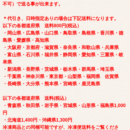
不可）で送る事が出来ます。
＊代引き、日時指定ありの場合は下記送料になります。
以下の各都道府県 送料800円(税込）
・岡山県・広島県・山口県・鳥取県・島根県・香川県・徳
島県・愛媛県・高知県
・大阪府・京都府・滋賀県・奈良県・和歌山県・兵庫県
・富山県・石川県・福井県・静岡県・愛知県・三重県・岐
阜県
・新潟県・長野県・茨城県・栃木県・群馬県・埼玉県
・千葉県・神奈川県・東京都・山梨県・福岡県 佐賀県
・長崎県・大分県・熊本県・宮崎県・鹿児島県
以下の各都道府県 送料(税込）
・青森県・秋田県・岩手県・宮城県・山形県・福島県1,000
円
・北海道1,400円・沖縄県1,300円
冷凍商品との同梱可能ですが、冷凍便送料をご覧くださ