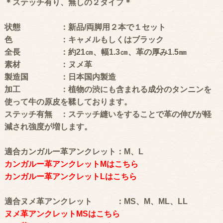
＊ステッチ有り、無しの２タイプ＊
状態 ：新品/両脚用２本で１セット
色 ：キャメルもしくはブラック
全長 ：約21㎝、幅1.3㎝、革の厚み1.5㎜
素材 ：ヌメ革
製造国 ：日本国内製造
加工 ：植物の渋にも含まれる成分のタンニンを
使って牛の原皮を鞣しております。
ステッチ有無 ：ステッチ縫いをすることで革の伸びが軽
減され強度が増します。
適合カンガルー革アンクレット：M、L
カンガルー革アンクレットMはこちら
カンガルー革アンクレットLはこちら
適合ヌメ革アンクレット ：MS、M、ML、LL
ヌメ革アンクレットMSはこちら