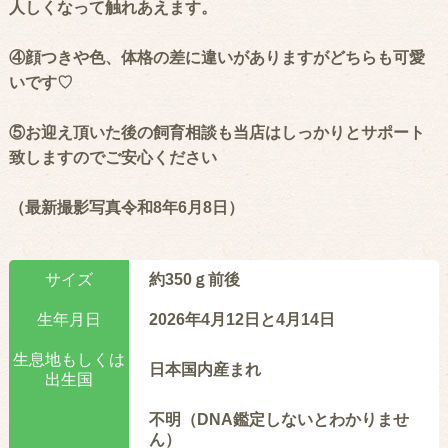
人しくなって触れあえます。
④顔つきや色、体格の差に違いがありますがどちらも可愛
いです♡
⑤お迎え頂いた後の飼育相談も当店はしっかりとサポート
致しますのでご安心ください
（最新撮影写真令和8年6月8日）
サイズ
約350ｇ前後
生年月日
2026年4月12日と4月14日
生息地もしくは
日本国内産まれ
出生国
不明（DNA鑑定しないとわかりませ
ん）