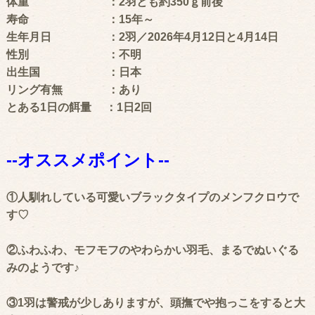
体重 ：2羽とも約350ｇ前後
寿命 ：15年～
生年月日 ：2羽／2026年4月12日と4月14日
性別 ：不明
出生国 ：日本
リング有無 ：あり
とある1日の餌量 ：1日2回
--オススメポイント--
①人馴れしている可愛いブラックタイプのメンフクロウで
す♡
②ふわふわ、モフモフのやわらかい羽毛、まるでぬいぐる
みのようです♪
③1羽は警戒が少しありますが、頭撫でや抱っこをすると大