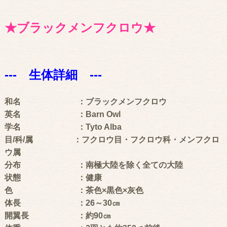
★ブラックメンフクロウ★
--- 生体詳細 ---
和名 ：ブラックメンフクロウ
英名 ：Barn Owl
学名 ：Tyto Alba
目/科/属 ：フクロウ目・フクロウ科・メンフクロ
ウ属
分布 ：南極大陸を除く全ての大陸
状態 ：健康
色 ：茶色×黒色×灰色
体長 ：26～30㎝
開翼長 ：約90㎝